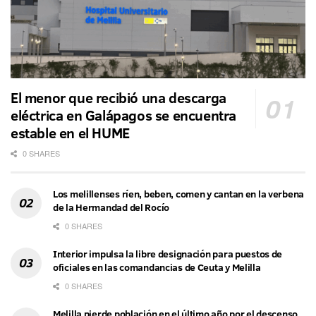
El menor que recibió una descarga
eléctrica en Galápagos se encuentra
estable en el HUME
0 SHARES
Los melillenses ríen, beben, comen y cantan en la verbena
de la Hermandad del Rocío
0 SHARES
Interior impulsa la libre designación para puestos de
oficiales en las comandancias de Ceuta y Melilla
0 SHARES
Melilla pierde población en el último año por el descenso