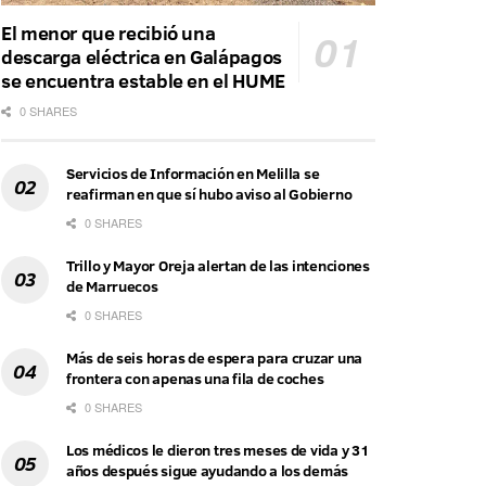
El menor que recibió una
descarga eléctrica en Galápagos
se encuentra estable en el HUME
0 SHARES
Servicios de Información en Melilla se
reafirman en que sí hubo aviso al Gobierno
0 SHARES
Trillo y Mayor Oreja alertan de las intenciones
de Marruecos
0 SHARES
Más de seis horas de espera para cruzar una
frontera con apenas una fila de coches
0 SHARES
Los médicos le dieron tres meses de vida y 31
años después sigue ayudando a los demás