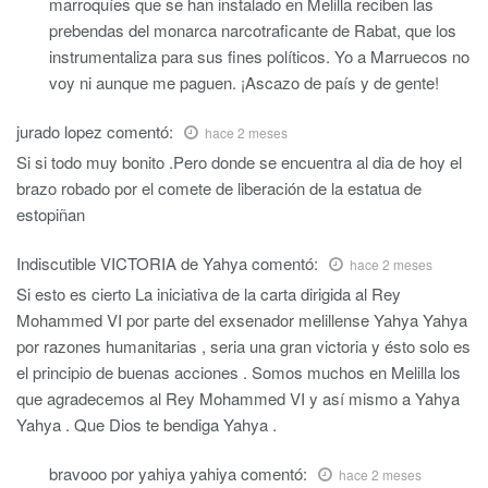
marroquíes que se han instalado en Melilla reciben las
prebendas del monarca narcotraficante de Rabat, que los
instrumentaliza para sus fines políticos. Yo a Marruecos no
voy ni aunque me paguen. ¡Ascazo de país y de gente!
jurado lopez
comentó:
hace 2 meses
Si si todo muy bonito .Pero donde se encuentra al dia de hoy el
brazo robado por el comete de liberación de la estatua de
estopiñan
Indiscutible VICTORIA de Yahya
comentó:
hace 2 meses
Si esto es cierto La iniciativa de la carta dirigida al Rey
Mohammed VI por parte del exsenador melillense Yahya Yahya
por razones humanitarias , seria una gran victoria y ésto solo es
el principio de buenas acciones . Somos muchos en Melilla los
que agradecemos al Rey Mohammed VI y así mismo a Yahya
Yahya . Que Dios te bendiga Yahya .
bravooo por yahiya yahiya
comentó:
hace 2 meses