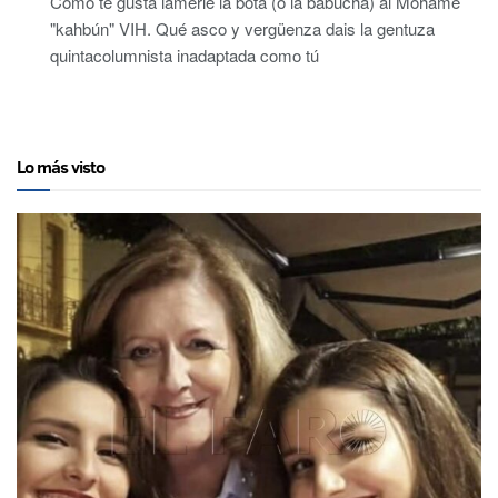
Cómo te gusta lamerle la bota (o la babucha) al Mohamé
"kahbún" VIH. Qué asco y vergüenza dais la gentuza
quintacolumnista inadaptada como tú
Lo más visto