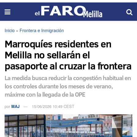
Inicio
»
Frontera e Inmigración
Marroquíes residentes en
Melilla no sellarán el
pasaporte al cruzar la frontera
La medida busca reducir la congestión habitual en
los controles durante los meses de verano,
máxime con la llegada de la OPE
por
MAJ
15/06/2026 10:49 CEST