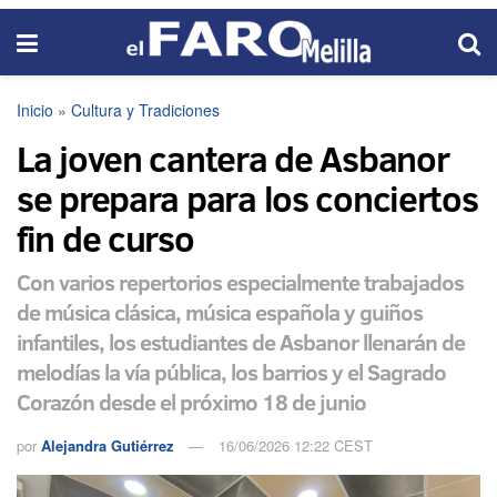
Inicio
»
Cultura y Tradiciones
La joven cantera de Asbanor
se prepara para los conciertos
fin de curso
Con varios repertorios especialmente trabajados
de música clásica, música española y guiños
infantiles, los estudiantes de Asbanor llenarán de
melodías la vía pública, los barrios y el Sagrado
Corazón desde el próximo 18 de junio
por
Alejandra Gutiérrez
16/06/2026 12:22 CEST