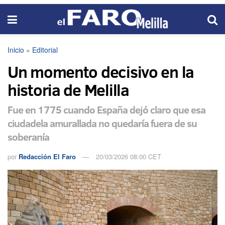
Inicio
»
Editorial
Un momento decisivo en la
historia de Melilla
Fue en 1775 cuando España dejó claro que esa
ciudadela amurallada no quedaría fuera de su
soberanía
por
Redacción El Faro
20/03/2026 08:00 CET