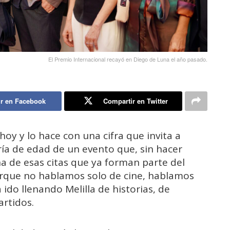
El Premio Internacional recayó en Diego de Luna el año pasado.
r en Facebook
Compartir en Twitter
oy y lo hace con una cifra que invita a
a de edad de un evento que, sin hacer
na de esas citas que ya forman parte del
orque no hablamos solo de cine, hablamos
 ido llenando Melilla de historias, de
rtidos.