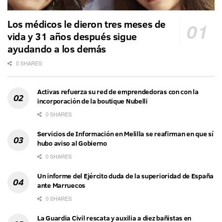
Los médicos le dieron tres meses de
vida y 31 años después sigue
ayudando a los demás
0 SHARES
Activas refuerza su red de emprendedoras con con la
incorporación de la boutique Nubelli
0 SHARES
Servicios de Información en Melilla se reafirman en que sí
hubo aviso al Gobierno
0 SHARES
Un informe del Ejército duda de la superioridad de España
ante Marruecos
0 SHARES
La Guardia Civil rescata y auxilia a diez bañistas en