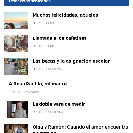
Relacionado
Entradas
Muchas felicidades, abuelos
HACE 4 DÍAS
Llamada a los cafetines
HACE 7 DÍAS
Las becas y la asignación escolar
HACE 1 SEMANA
A Rosa Padilla, mi madre
HACE 3 SEMANAS
La doble vara de medir
HACE 3 SEMANAS
Olga y Ramón: Cuando el amor encuentra
su camino