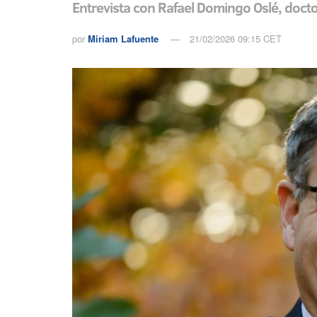
Entrevista con Rafael Domingo Oslé, doct
por
Miriam Lafuente
21/02/2026 09:15 CET