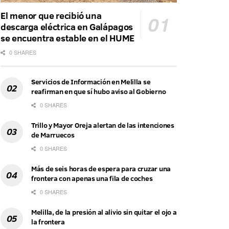
El menor que recibió una
descarga eléctrica en Galápagos
se encuentra estable en el HUME
0 SHARES
Servicios de Información en Melilla se
reafirman en que sí hubo aviso al Gobierno
0 SHARES
Trillo y Mayor Oreja alertan de las intenciones
de Marruecos
0 SHARES
Más de seis horas de espera para cruzar una
frontera con apenas una fila de coches
0 SHARES
Melilla, de la presión al alivio sin quitar el ojo a
la frontera