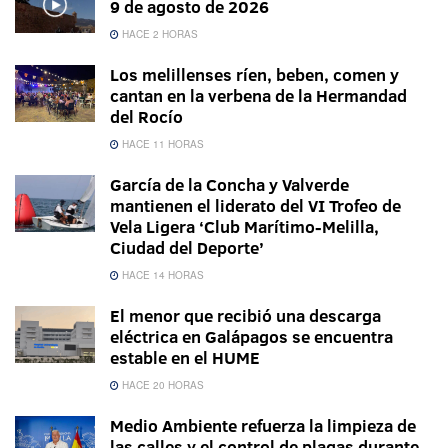
9 de agosto de 2026
HACE 2 HORAS
Los melillenses ríen, beben, comen y
cantan en la verbena de la Hermandad
del Rocío
HACE 11 HORAS
García de la Concha y Valverde
mantienen el liderato del VI Trofeo de
Vela Ligera ‘Club Marítimo-Melilla,
Ciudad del Deporte’
HACE 14 HORAS
El menor que recibió una descarga
eléctrica en Galápagos se encuentra
estable en el HUME
HACE 20 HORAS
Medio Ambiente refuerza la limpieza de
las calles y el control de plagas durante