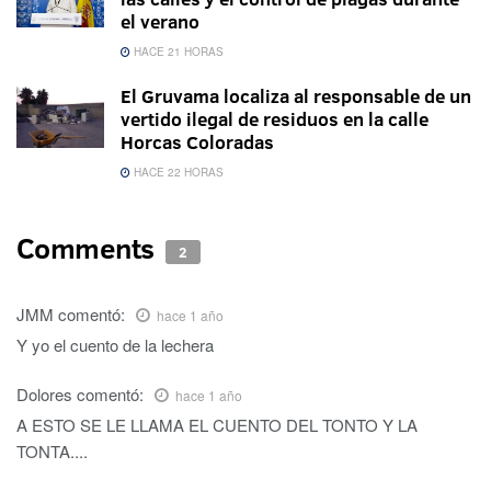
el verano
HACE 21 HORAS
El Gruvama localiza al responsable de un
vertido ilegal de residuos en la calle
Horcas Coloradas
HACE 22 HORAS
Comments
2
JMM
comentó:
hace 1 año
Y yo el cuento de la lechera
Dolores
comentó:
hace 1 año
A ESTO SE LE LLAMA EL CUENTO DEL TONTO Y LA
TONTA....