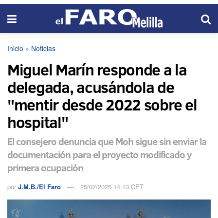
Inicio
»
Noticias
Miguel Marín responde a la
delegada, acusándola de
"mentir desde 2022 sobre el
hospital"
El consejero denuncia que Moh sigue sin enviar la
documentación para el proyecto modificado y
primera ocupación
por
J.M.B./El Faro
25/02/2025 14:13 CET