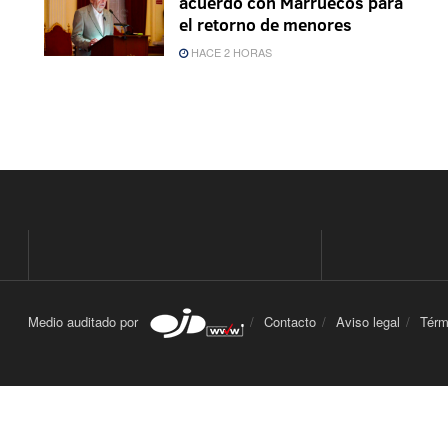
acuerdo con Marruecos para
el retorno de menores
HACE 2 HORAS
Medio auditado por
Contacto
Aviso legal
Térm