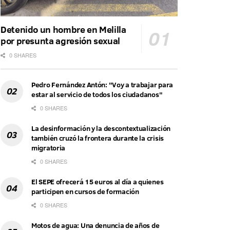
Detenido un hombre en Melilla
por presunta agresión sexual
0 SHARES
Pedro Fernández Antón: "Voy a trabajar para
estar al servicio de todos los ciudadanos"
0 SHARES
La desinformación y la descontextualización
también cruzó la frontera durante la crisis
migratoria
0 SHARES
El SEPE ofrecerá 15 euros al día a quienes
participen en cursos de formación
0 SHARES
Motos de agua: Una denuncia de años de