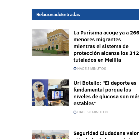
Relacionado
Entradas
La Purísima acoge ya a 26
menores migrantes
mientras el sistema de
protección alcanza los 312
tutelados en Melilla
HACE 3 MINUTOS
Uri Botello: "El deporte es
fundamental porque los
niveles de glucosa son má
estables"
HACE 23 MINUTOS
Seguridad Ciudadana valo