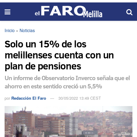
Inicio
»
Noticias
Solo un 15% de los
melillenses cuenta con un
plan de pensiones
Un informe de Observatorio Inverco señala que el
ahorro en este sentido creció un 5,5%
por
Redacción El Faro
30/05/2022 13:49 CEST