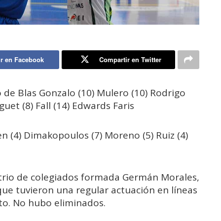
r en Facebook
Compartir en Twitter
go de Blas Gonzalo (10) Mulero (10) Rodrigo
et (8) Fall (14) Edwards Faris
en (4) Dimakopoulos (7) Moreno (5) Ruiz (4)
el trio de colegiados formada Germán Morales,
ue tuvieron una regular actuación en líneas
to. No hubo eliminados.