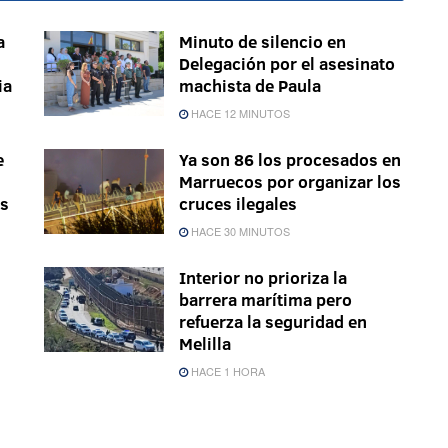
a
Minuto de silencio en
Delegación por el asesinato
ia
machista de Paula
HACE 12 MINUTOS
e
Ya son 86 los procesados en
Marruecos por organizar los
es
cruces ilegales
HACE 30 MINUTOS
Interior no prioriza la
barrera marítima pero
refuerza la seguridad en
Melilla
HACE 1 HORA