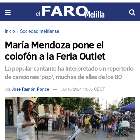
Inicio
»
Sociedad melillense
María Mendoza pone el
colofón a la Feria Outlet
La popular cantante ha interpretado un repertorio
de canciones 'pop', muchas de ellas de los 80
por
José Ramón Ponce
05/10/2024 19:05 CEST