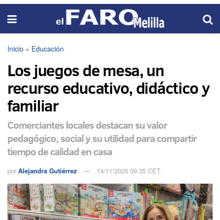
Inicio
»
Educación
Los juegos de mesa, un
recurso educativo, didáctico y
familiar
Comerciantes locales destacan su valor
pedagógico, social y su utilidad para compartir
tiempo de calidad en casa
por
Alejandra Gutiérrez
14/11/2025 09:35 CET