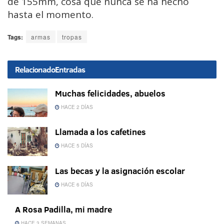
de 155mm, cosa que nunca se ha hecho
hasta el momento.
Tags:
armas
tropas
Relacionado
Entradas
Muchas felicidades, abuelos
HACE 2 DÍAS
Llamada a los cafetines
HACE 5 DÍAS
Las becas y la asignación escolar
HACE 6 DÍAS
A Rosa Padilla, mi madre
HACE 3 SEMANAS