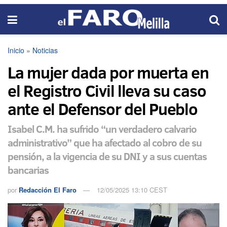
Inicio
»
Noticias
La mujer dada por muerta en
el Registro Civil lleva su caso
ante el Defensor del Pueblo
Isabel C.M. ha sufrido “un verdadero calvario
administrativo” que ha afectado al cobro de su
pensión, a la vigencia de su DNI y a sus cuentas
bancarias
por
Redacción El Faro
12/05/2025 13:10 CEST