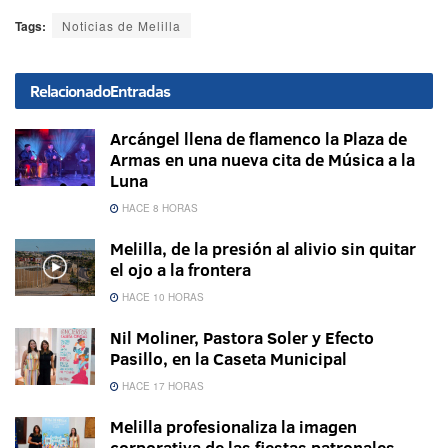
Tags:
Noticias de Melilla
Relacionado
Entradas
Arcángel llena de flamenco la Plaza de
Armas en una nueva cita de Música a la
Luna
HACE 8 HORAS
Melilla, de la presión al alivio sin quitar
el ojo a la frontera
HACE 10 HORAS
Nil Moliner, Pastora Soler y Efecto
Pasillo, en la Caseta Municipal
HACE 17 HORAS
Melilla profesionaliza la imagen
corporativa de las fiestas patronales