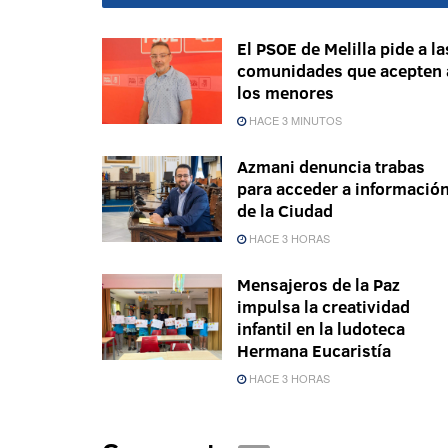
El PSOE de Melilla pide a la
comunidades que acepten 
los menores
HACE 3 MINUTOS
Azmani denuncia trabas
para acceder a informació
de la Ciudad
HACE 3 HORAS
Mensajeros de la Paz
impulsa la creatividad
infantil en la ludoteca
Hermana Eucaristía
HACE 3 HORAS