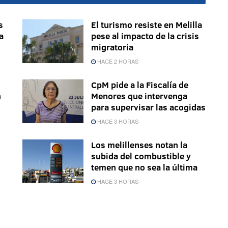
s
El turismo resiste en Melilla
a
pese al impacto de la crisis
migratoria
HACE 2 HORAS
CpM pide a la Fiscalía de
n
Menores que intervenga
para supervisar las acogidas
HACE 3 HORAS
Los melillenses notan la
subida del combustible y
temen que no sea la última
HACE 3 HORAS