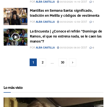
POR
ALBA CASTILLA
30/03/2026 14:16 CEST
1
Mantillas en Semana Santa: significado,
tradición en Melilla y códigos de vestimenta
POR
ALBA CASTILLA
30/03/2026 12:59 CEST
1
La Encuesta | ¿Conoce el refrán "Domingo de
Ramos, el que no estrena nada, se le caen las
manos"?
POR
ALBA CASTILLA
30/03/2026 08:00 CEST
0
1
2
…
30
Lo más visto