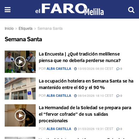
Inicio
Etiqueta
Semana Santa
Semana Santa
La Encuesta | ¿Qué tradición melillense
piensa que no debería perderse nunca?
POR
ALBA CASTILLA
13/05/2026 08:00 CEST
0
La ocupación hotelera en Semana Santa se ha
mantenido entre el 60 y el 90 %
POR
ALBA CASTILLA
08/04/2026 18:10 CEST
0
La Hermandad de la Soledad se prepara para
el “fervor cofrade” de sus salidas
procesionales
POR
ALBA CASTILLA
31/03/2026 19:31 CEST
0