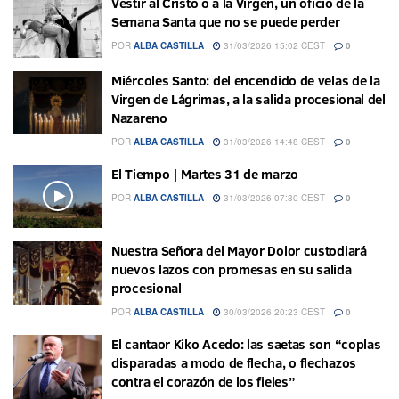
Vestir al Cristo o a la Virgen, un oficio de la
Semana Santa que no se puede perder
POR
ALBA CASTILLA
31/03/2026 15:02 CEST
0
Miércoles Santo: del encendido de velas de la
Virgen de Lágrimas, a la salida procesional del
Nazareno
POR
ALBA CASTILLA
31/03/2026 14:48 CEST
0
El Tiempo | Martes 31 de marzo
POR
ALBA CASTILLA
31/03/2026 07:30 CEST
0
Nuestra Señora del Mayor Dolor custodiará
nuevos lazos con promesas en su salida
procesional
POR
ALBA CASTILLA
30/03/2026 20:23 CEST
0
El cantaor Kiko Acedo: las saetas son “coplas
disparadas a modo de flecha, o flechazos
contra el corazón de los fieles”