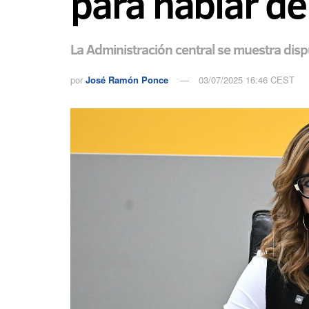
para hablar de
La Administración central se muestra disp
por
José Ramón Ponce
03/07/2025 16:46 CEST