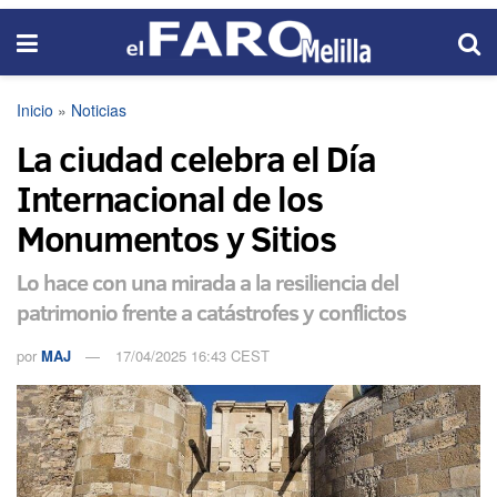
Inicio
»
Noticias
La ciudad celebra el Día
Internacional de los
Monumentos y Sitios
Lo hace con una mirada a la resiliencia del
patrimonio frente a catástrofes y conflictos
por
MAJ
17/04/2025 16:43 CEST