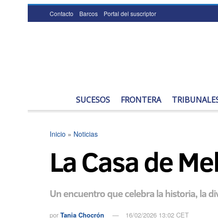
Contacto
Barcos
Portal del suscriptor
SUCESOS
FRONTERA
TRIBUNALE
Inicio
»
Noticias
La Casa de Meli
Un encuentro que celebra la historia, la di
por
Tania Chocrón
16/02/2026 13:02 CET