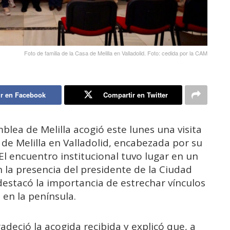
Foto de familia de la Casa de Melilla en Valladolid. Foto: cedida por la CAM
r en Facebook
Compartir en Twitter
blea de Melilla acogió este lunes una visita
 de Melilla en Valladolid, encabezada por su
 El encuentro institucional tuvo lugar en un
n la presencia del presidente de la Ciudad
estacó la importancia de estrechar vínculos
s en la península.
deció la acogida recibida y explicó que, a