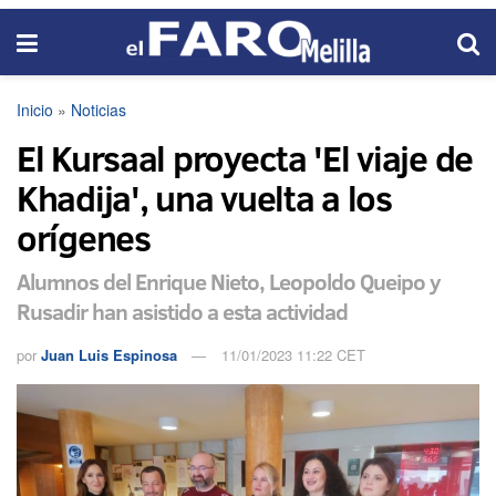
Inicio
»
Noticias
El Kursaal proyecta 'El viaje de
Khadija', una vuelta a los
orígenes
Alumnos del Enrique Nieto, Leopoldo Queipo y
Rusadir han asistido a esta actividad
por
Juan Luis Espinosa
11/01/2023 11:22 CET