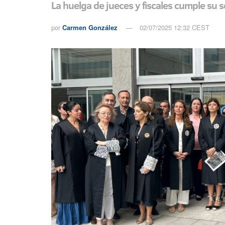
La huelga de jueces y fiscales cumple su 
por
Carmen González
02/07/2025 12:32 CEST