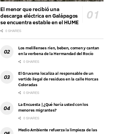
El menor que recibió una
descarga eléctrica en Galápagos
se encuentra estable en el HUME
0 SHARES
Los melillenses ríen, beben, comen y cantan
en la verbena de la Hermandad del Rocío
0 SHARES
El Gruvama localiza al responsable de un
vertido ilegal de residuos en la calle Horcas
Coloradas
0 SHARES
La Encuesta | ¿Qué haría usted con los
menores migrantes?
0 SHARES
Medio Ambiente refuerza la limpieza de las