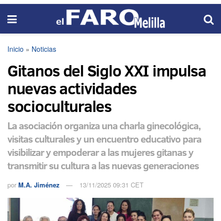
Inicio
»
Noticias
Gitanos del Siglo XXI impulsa
nuevas actividades
socioculturales
La asociación organiza una charla ginecológica,
visitas culturales y un encuentro educativo para
visibilizar y empoderar a las mujeres gitanas y
transmitir su cultura a las nuevas generaciones
por
M.A. Jiménez
13/11/2025 09:31 CET