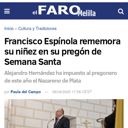
Inicio
»
Cultura y Tradiciones
Francisco Espínola rememora
su niñez en su pregón de
Semana Santa
Alejandro Hernández ha impuesto al pregonero
de este año el Nazareno de Plata
por
Paula del Campo
06/04/2025 17:58 CEST