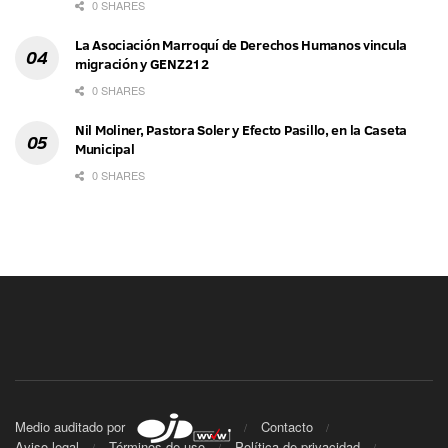
0 SHARES
La Asociación Marroquí de Derechos Humanos vincula
migración y GENZ212
0 SHARES
Nil Moliner, Pastora Soler y Efecto Pasillo, en la Caseta
Municipal
0 SHARES
Medio auditado por
Contacto
Aviso legal
Términos de uso
Política de privacidad