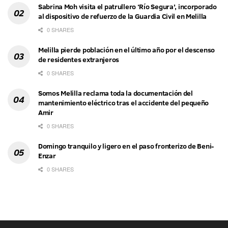
Sabrina Moh visita el patrullero ‘Río Segura’, incorporado
al dispositivo de refuerzo de la Guardia Civil en Melilla
0 SHARES
Melilla pierde población en el último año por el descenso
de residentes extranjeros
0 SHARES
Somos Melilla reclama toda la documentación del
mantenimiento eléctrico tras el accidente del pequeño
Amir
0 SHARES
Domingo tranquilo y ligero en el paso fronterizo de Beni-
Enzar
0 SHARES