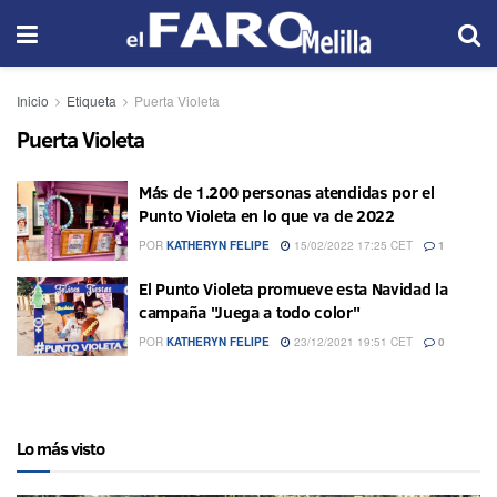
Inicio
Etiqueta
Puerta Violeta
Puerta Violeta
Más de 1.200 personas atendidas por el
Punto Violeta en lo que va de 2022
POR
KATHERYN FELIPE
15/02/2022 17:25 CET
1
El Punto Violeta promueve esta Navidad la
campaña "Juega a todo color"
POR
KATHERYN FELIPE
23/12/2021 19:51 CET
0
Lo más visto