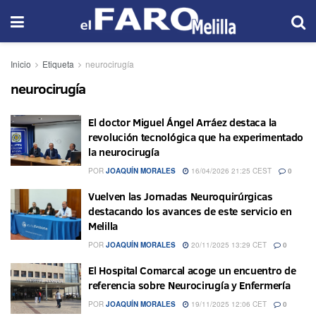
Inicio
Etiqueta
neurocirugía
neurocirugía
El doctor Miguel Ángel Arráez destaca la
revolución tecnológica que ha experimentado
la neurocirugía
POR
JOAQUÍN MORALES
16/04/2026 21:25 CEST
0
Vuelven las Jornadas Neuroquirúrgicas
destacando los avances de este servicio en
Melilla
POR
JOAQUÍN MORALES
20/11/2025 13:29 CET
0
El Hospital Comarcal acoge un encuentro de
referencia sobre Neurocirugía y Enfermería
POR
JOAQUÍN MORALES
19/11/2025 12:06 CET
0