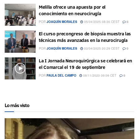
Melilla ofrece una apuesta por el
conocimiento en neurocirugía
POR
JOAQUÍN MORALES
05/04/2025 08:36 CEST
0
El curso precongreso de biopsia muestra las
técnicas más avanzadas en la neurocirugía
POR
JOAQUÍN MORALES
03/04/2025 20:29 CEST
0
La I Jornada Neuroquirúrgica se celebrará en
el Comarcal el 19 de septiembre
POR
PAULA DEL CAMPO
08/11/2020 09:09 CET
0
Lo más visto