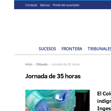
Contacto
Barcos
Portal del suscriptor
SUCESOS
FRONTERA
TRIBUNALE
Inicio
Etiqueta
Jornada de 35 horas
Jornada de 35 horas
El Co
indig
Inges