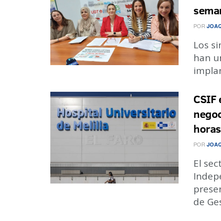
sema
POR
JOA
Los si
han un
implan
CSIF 
negoc
horas
POR
JOA
El sec
Indepe
prese
de Ges