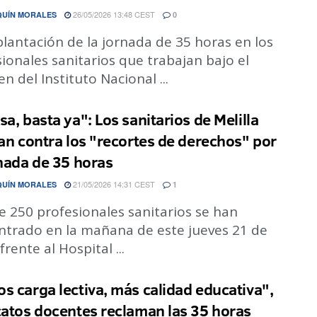
26/05/2026 13:48 CEST
QUÍN MORALES
0
lantación de la jornada de 35 horas en los
ionales sanitarios que trabajan bajo el
n del Instituto Nacional ...
sa, basta ya": Los sanitarios de Melilla
lan contra los "recortes de derechos" por
rnada de 35 horas
21/05/2026 14:31 CEST
QUÍN MORALES
1
 250 profesionales sanitarios se han
ntrado en la mañana de este jueves 21 de
rente al Hospital ...
s carga lectiva, más calidad educativa",
catos docentes reclaman las 35 horas