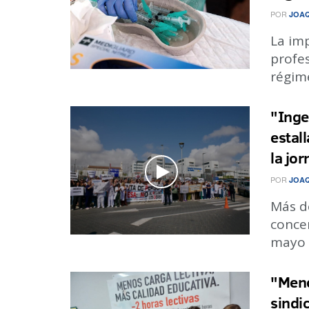
POR
JOA
La imp
profes
régime
"Inge
estal
la jo
POR
JOA
Más de
conce
mayo f
"Meno
sindi