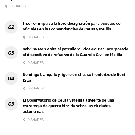
0 SHARES
Interior impulsa la libre designación para puestos de
oficiales en las comandancias de Ceuta y Melilla
0 SHARES
Sabrina Moh visita el patrullero ‘Río Segura’, incorporado
al dispositivo de refuerzo de la Guardia Civil en Melilla
0 SHARES
Domingo tranquilo y ligero en el paso fronterizo de Beni-
Enzar
0 SHARES
El Observatorio de Ceuta y Melilla advierte de una
estrategia de guerra híbrida sobre las ciudades
autónomas
0 SHARES