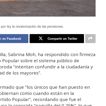
por ley la revalorización de las pensiones.
r en Facebook
Compartir en Twitter
illa, Sabrina Moh, ha respondido con firmeza
o Popular sobre el sistema público de
broda “intentan confundir a la ciudadanía y
dad de los mayores”.
 afirmado que “los únicos que han puesto en
gobiernan como cuando están en la
artido Popular”, recordando que fue el
so la conocida “paguilla del 0,25%”, lo que