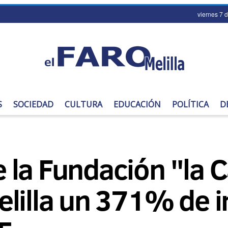
viernes 7 
S
SOCIEDAD
CULTURA
EDUCACIÓN
POLÍTICA
D
la Fundación "la C
lilla un 371% de i