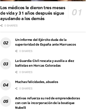
Los médicos le dieron tres meses
de vida y 31 años después sigue
ayudando a los demás
0 SHARES
Un informe del Ejército duda de la
superioridad de España ante Marruecos
0 SHARES
La Guardia Civil rescata y auxilia a diez
bañistas en Horcas Coloradas
0 SHARES
Muchas felicidades, abuelos
0 SHARES
Activas refuerza su red de emprendedoras
con con la incorporación de la boutique
Nubelli