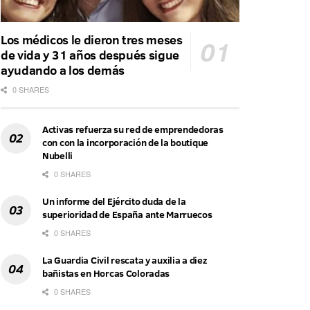
Los médicos le dieron tres meses
de vida y 31 años después sigue
ayudando a los demás
0 SHARES
Activas refuerza su red de emprendedoras
con con la incorporación de la boutique
Nubelli
0 SHARES
Un informe del Ejército duda de la
superioridad de España ante Marruecos
0 SHARES
La Guardia Civil rescata y auxilia a diez
bañistas en Horcas Coloradas
0 SHARES