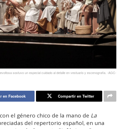
evoltosa sostuvo un especial cuidado al detalle en vestuario y escenografía. -AGC-
r en Facebook
Compartir en Twitter
 con el género chico de la mano de
La
preciadas del repertorio español, en una