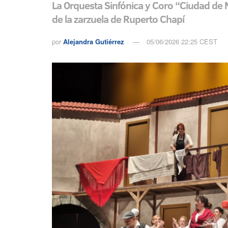
La Orquesta Sinfónica y Coro “Ciudad de Me
de la zarzuela de Ruperto Chapí
por
Alejandra Gutiérrez
05/06/2026 22:25 CEST