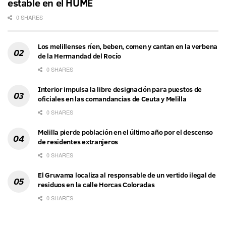
estable en el HUME
0 SHARES
Los melillenses ríen, beben, comen y cantan en la verbena
de la Hermandad del Rocío
0 SHARES
Interior impulsa la libre designación para puestos de
oficiales en las comandancias de Ceuta y Melilla
0 SHARES
Melilla pierde población en el último año por el descenso
de residentes extranjeros
0 SHARES
El Gruvama localiza al responsable de un vertido ilegal de
residuos en la calle Horcas Coloradas
0 SHARES