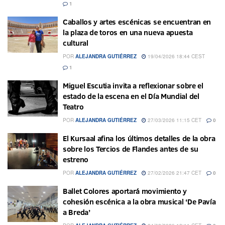
1
Caballos y artes escénicas se encuentran en
la plaza de toros en una nueva apuesta
cultural
POR
ALEJANDRA GUTIÉRREZ
19/04/2026 18:44 CEST
1
Miguel Escutia invita a reflexionar sobre el
estado de la escena en el Día Mundial del
Teatro
POR
ALEJANDRA GUTIÉRREZ
27/03/2026 11:15 CET
0
El Kursaal afina los últimos detalles de la obra
sobre los Tercios de Flandes antes de su
estreno
POR
ALEJANDRA GUTIÉRREZ
27/02/2026 21:47 CET
0
Ballet Colores aportará movimiento y
cohesión escénica a la obra musical ‘De Pavía
a Breda’