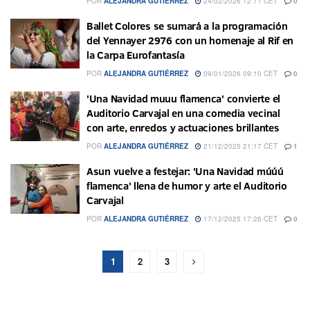
POR
ALEJANDRA GUTIÉRREZ
24/02/2026 12:11 CET
0
Ballet Colores se sumará a la programación
del Yennayer 2976 con un homenaje al Rif en
la Carpa Eurofantasía
POR
ALEJANDRA GUTIÉRREZ
09/01/2026 09:10 CET
0
'Una Navidad muuu flamenca' convierte el
Auditorio Carvajal en una comedia vecinal
con arte, enredos y actuaciones brillantes
POR
ALEJANDRA GUTIÉRREZ
21/12/2025 21:17 CET
1
Asun vuelve a festejar: 'Una Navidad múúú
flamenca' llena de humor y arte el Auditorio
Carvajal
POR
ALEJANDRA GUTIÉRREZ
17/12/2025 17:26 CET
0
1
2
3