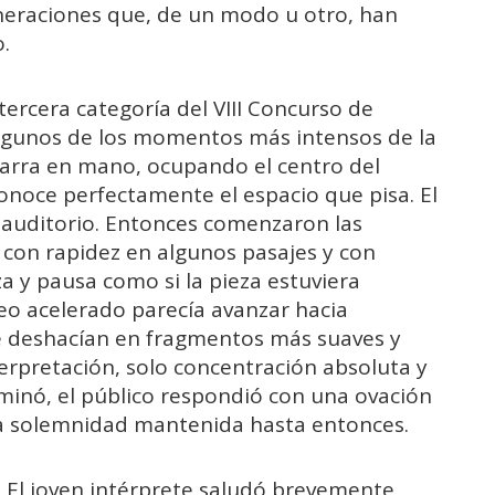
neraciones que, de un modo u otro, han
.
tercera categoría del VIII Concurso de
algunos de los momentos más intensos de la
itarra en mano, ocupando el centro del
onoce perfectamente el espacio que pisa. El
l auditorio. Entonces comenzaron las
l con rapidez en algunos pasajes y con
a y pausa como si la pieza estuviera
eo acelerado parecía avanzar hacia
 deshacían en fragmentos más suaves y
nterpretación, solo concentración absoluta y
inó, el público respondió con una ovación
la solemnidad mantenida hasta entonces.
. El joven intérprete saludó brevemente