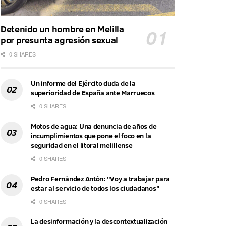
Detenido un hombre en Melilla
por presunta agresión sexual
0 SHARES
Un informe del Ejército duda de la
superioridad de España ante Marruecos
0 SHARES
Motos de agua: Una denuncia de años de
incumplimientos que pone el foco en la
seguridad en el litoral melillense
0 SHARES
Pedro Fernández Antón: "Voy a trabajar para
estar al servicio de todos los ciudadanos"
0 SHARES
La desinformación y la descontextualización