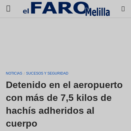
NOTICIAS
SUCESOS Y SEGURIDAD
Detenido en el aeropuerto
con más de 7,5 kilos de
hachís adheridos al
cuerpo