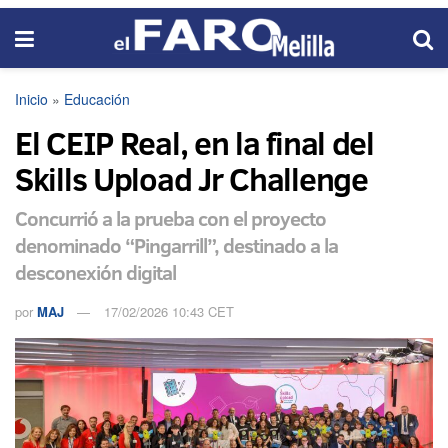
Inicio
»
Educación
El CEIP Real, en la final del
Skills Upload Jr Challenge
Concurrió a la prueba con el proyecto
denominado “Pingarrill”, destinado a la
desconexión digital
por
MAJ
17/02/2026 10:43 CET