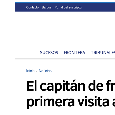
Contacto
Barcos
Portal del suscriptor
SUCESOS
FRONTERA
TRIBUNALE
Inicio
»
Noticias
El capitán de f
primera visita