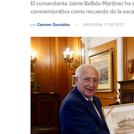
El comandante Jaime Bellido Martínez ha 
conmemorativa como recuerdo de la escala
por
Carmen González
26/05/2026 17:53 CEST