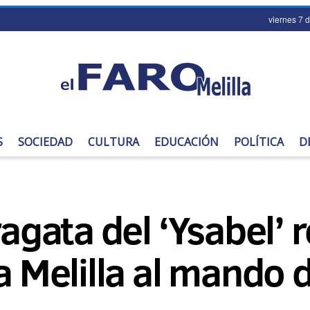
viernes 7 
S
SOCIEDAD
CULTURA
EDUCACIÓN
POLÍTICA
D
ragata del ‘Ysabel’ r
 a Melilla al mando 