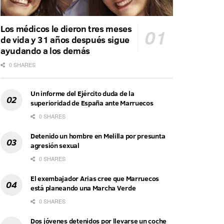
Los médicos le dieron tres meses
de vida y 31 años después sigue
ayudando a los demás
0 SHARES
Un informe del Ejército duda de la
superioridad de España ante Marruecos
0 SHARES
Detenido un hombre en Melilla por presunta
agresión sexual
0 SHARES
El exembajador Arias cree que Marruecos
está planeando una Marcha Verde
0 SHARES
Dos jóvenes detenidos por llevarse un coche