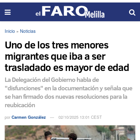
Inicio
»
Noticias
Uno de los tres menores
migrantes que iba a ser
trasladado es mayor de edad
La Delegación del Gobierno habla de
"disfunciones" en la documentación y señala que
se han firmado dos nuevas resoluciones para la
reubicación
por
Carmen González
02/10/2025 13:01 CEST