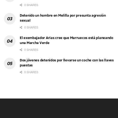
0 SHARES
Detenido un hombre en Melilla por presunta agresión
sexual
0 SHARES
El exembajador Arias cree que Marruecos está planeando
una Marcha Verde
0 SHARES
Dos jóvenes detenidos por llevarse un coche con las llaves
puestas
0 SHARES