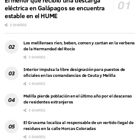
eléctrica en Galápagos se encuentra
estable en el HUME
0 SHARES
Los melillenses ríen, beben, comen y cantan en la verbena
de la Hermandad del Rocío
0 SHARES
Interior impulsa la libre designación para puestos de
oficiales en las comandancias de Ceuta y Melilla
0 SHARES
Melilla pierde población en el último año por el descenso
de residentes extranjeros
0 SHARES
El Gruvama localiza al responsable de un vertido ilegal de
residuos en la calle Horcas Coloradas
0 SHARES