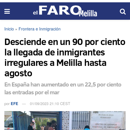
Inicio
»
Frontera e Inmigración
Desciende en un 90 por ciento
la llegada de inmigrantes
irregulares a Melilla hasta
agosto
En España han aumentado en un 22,5 por ciento
las entradas por el mar
por
EFE
01/09/2023 21:10 CEST