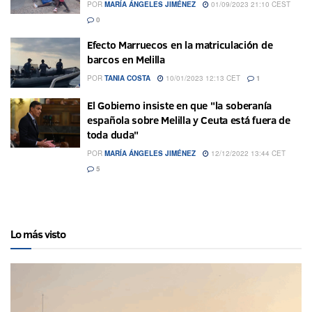
POR
MARÍA ÁNGELES JIMÉNEZ
01/09/2023 21:10 CEST
0
Efecto Marruecos en la matriculación de
barcos en Melilla
POR
TANIA COSTA
10/01/2023 12:13 CET
1
El Gobierno insiste en que "la soberanía
española sobre Melilla y Ceuta está fuera de
toda duda"
POR
MARÍA ÁNGELES JIMÉNEZ
12/12/2022 13:44 CET
5
Lo más visto