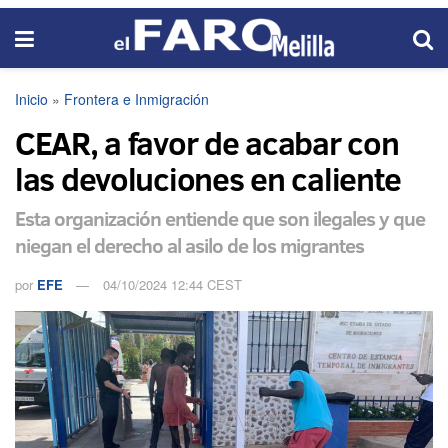
Inicio
»
Frontera e Inmigración
CEAR, a favor de acabar con
las devoluciones en caliente
Esta organización entiende que son ilegales y que
niegan el derecho al asilo de los migrantes
por
EFE
04/10/2024 12:44 CEST