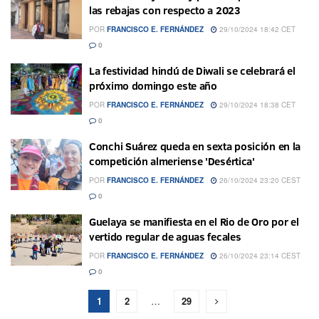
las rebajas con respecto a 2023
POR
FRANCISCO E. FERNÁNDEZ
29/10/2024 18:42 CET
0
La festividad hindú de Diwali se celebrará el
próximo domingo este año
POR
FRANCISCO E. FERNÁNDEZ
29/10/2024 18:38 CET
0
Conchi Suárez queda en sexta posición en la
competición almeriense 'Desértica'
POR
FRANCISCO E. FERNÁNDEZ
26/10/2024 23:20 CEST
0
Guelaya se manifiesta en el Rio de Oro por el
vertido regular de aguas fecales
POR
FRANCISCO E. FERNÁNDEZ
26/10/2024 23:14 CEST
0
1
2
…
29