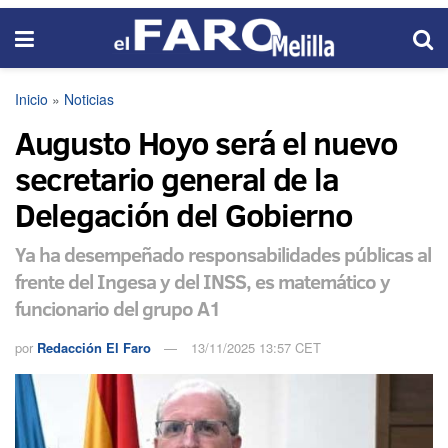
Inicio
»
Noticias
Augusto Hoyo será el nuevo
secretario general de la
Delegación del Gobierno
Ya ha desempeñado responsabilidades públicas al
frente del Ingesa y del INSS, es matemático y
funcionario del grupo A1
por
Redacción El Faro
13/11/2025 13:57 CET