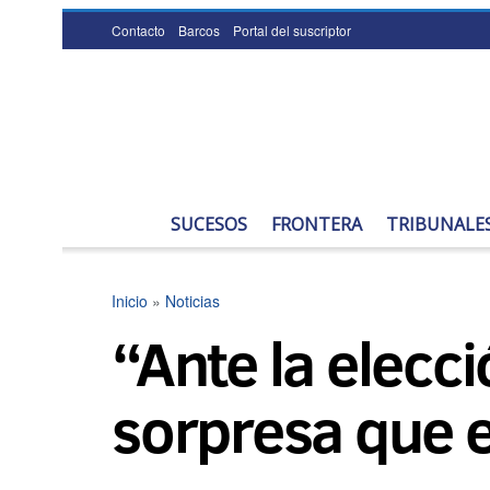
Contacto
Barcos
Portal del suscriptor
SUCESOS
FRONTERA
TRIBUNALE
Inicio
»
Noticias
“Ante la elecc
sorpresa que e