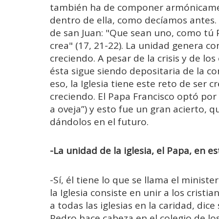
también ha de componer armónicament
dentro de ella, como decíamos antes. A
de san Juan: "Que sean uno, como tú 
crea" (17, 21-22). La unidad genera con
creciendo. A pesar de la crisis y de lo
ésta sigue siendo depositaria de la c
eso, la Iglesia tiene este reto de ser 
creciendo. El Papa Francisco optó por 
a oveja”) y esto fue un gran acierto, 
dándolos en el futuro.
-La unidad de la iglesia, el Papa, en es
-Sí, él tiene lo que se llama el ministe
la Iglesia consiste en unir a los crist
a todas las iglesias en la caridad, dic
Pedro hace cabeza en el colegio de l