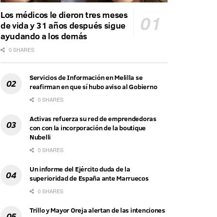
Los médicos le dieron tres meses
de vida y 31 años después sigue
ayudando a los demás
0 SHARES
Servicios de Información en Melilla se
reafirman en que sí hubo aviso al Gobierno
0 SHARES
Activas refuerza su red de emprendedoras
con con la incorporación de la boutique
Nubelli
0 SHARES
Un informe del Ejército duda de la
superioridad de España ante Marruecos
0 SHARES
Trillo y Mayor Oreja alertan de las intenciones