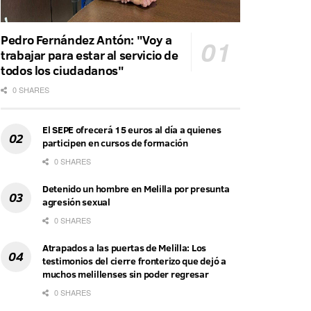
Pedro Fernández Antón: "Voy a
trabajar para estar al servicio de
todos los ciudadanos"
0 SHARES
El SEPE ofrecerá 15 euros al día a quienes
participen en cursos de formación
0 SHARES
Detenido un hombre en Melilla por presunta
agresión sexual
0 SHARES
Atrapados a las puertas de Melilla: Los
testimonios del cierre fronterizo que dejó a
muchos melillenses sin poder regresar
0 SHARES