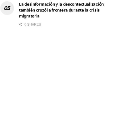
La desinformación y la descontextualización
también cruzó la frontera durante la crisis
migratoria
0 SHARES