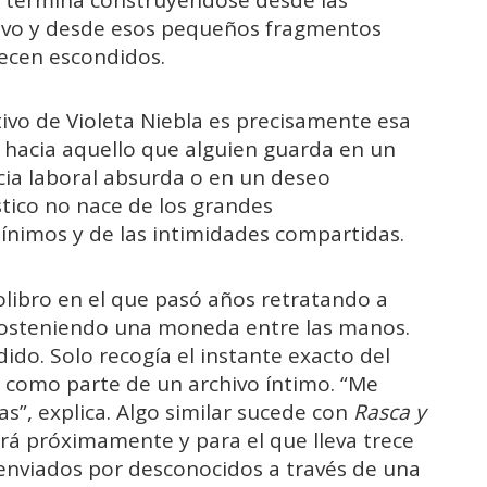
a termina construyéndose desde las
ctivo y desde esos pequeños fragmentos
cen escondidos.
tivo de Violeta Niebla es precisamente esa
, hacia aquello que alguien guarda en un
cia laboral absurda o en un deseo
stico no nace de los grandes
ínimos y de las intimidades compartidas.
tolibro en el que pasó años retratando a
sosteniendo una moneda entre las manos.
do. Solo recogía el instante exacto del
como parte de un archivo íntimo. “Me
s”, explica. Algo similar sucede con
Rasca y
cará próximamente y para el que lleva trece
enviados por desconocidos a través de una