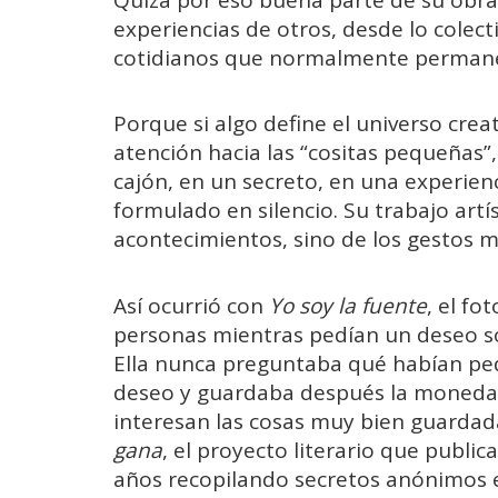
Quizá por eso buena parte de su obr
experiencias de otros, desde lo cole
cotidianos que normalmente permane
Porque si algo define el universo crea
atención hacia las “cositas pequeñas”
cajón, en un secreto, en una experien
formulado en silencio. Su trabajo artí
acontecimientos, sino de los gestos m
Así ocurrió con
Yo soy la fuente
, el fo
personas mientras pedían un deseo 
Ella nunca preguntaba qué habían pedi
deseo y guardaba después la moneda 
interesan las cosas muy bien guardada
gana
, el proyecto literario que publi
años recopilando secretos anónimos 