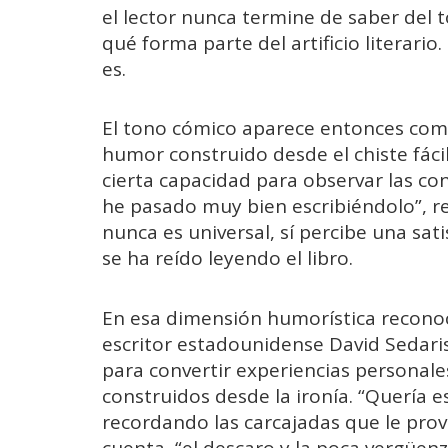
el lector nunca termine de saber del t
qué forma parte del artificio literario
es.
El tono cómico aparece entonces co
humor construido desde el chiste fácil
cierta capacidad para observar las con
he pasado muy bien escribiéndolo”, r
nunca es universal, sí percibe una sat
se ha reído leyendo el libro.
En esa dimensión humorística reconoc
escritor estadounidense David Sedari
para convertir experiencias persona
construidos desde la ironía. “Quería es
recordando las carcajadas que le prov
cuenta, “el descaro y la poca vergüen