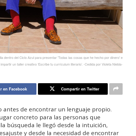
illa dentro del Ciclo Azul para presentar 'Todas las cosas que he hecho por dinero' e
impartir un taller creativo ‘Escribe tu currículum literario’. -Cedida por Violeta Niebla-
r en Facebook
Compartir en Twitter
antes de encontrar un lenguaje propio.
lugar concreto para las personas que
lla búsqueda le llegó desde la intuición,
esajuste y desde la necesidad de encontrar