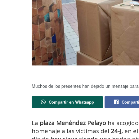
Muchos de los presentes han dejado un mensaje para la
Compartir en Whatsapp
Comparti
La
plaza
Menéndez Pelayo
ha acogido 
homenaje a las víctimas del
24-J,
en el
día de hoy sigue siendo una herida ab